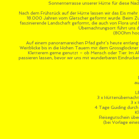
Sonnenterrasse unserer Hütte für diese Na
Nach dem Frühstück auf der Hütte lassen wir das Eis mehr 
18.000 Jahren vom Gletscher geformt wurde. Beim Zurüc
faszinierende Landschaft geformt, die auch von Flora un
Übernachtungsort führt uns 
(800hm hoch
Auf einem panoramareichen Pfad geht’s heute entlang
Weitblicke bis in die Hohen Tauern mit dem Grossglockner 
Kletterern gerne genutzt – ob Mensch oder Tier. Im 
passieren lassen, bevor wir uns mit wunderbaren Eindruc
au
L
3 x Hüttenübernacht
3 x
4 Tage Guiding durch
K
Reisegutschein übe
(bei Vorlage ein