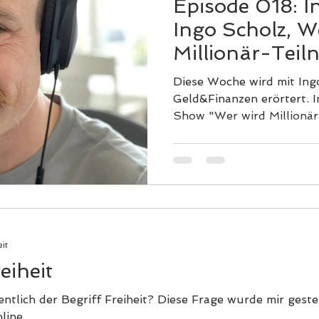
Episode 018: I
Ingo Scholz, W
Millionär-Tei
Unternehmens
Diese Woche wird mit In
Geld&Finanzen erörtert. I
Show "Wer wird Millionär
eit
eiheit
ntlich der Begriff Freiheit? Diese Frage wurde mir gest
ine...