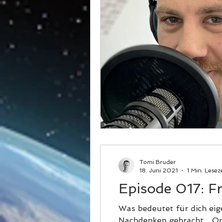
Tomi Bruder
18. Juni 2021
1 Min. Lesez
Episode 017: Fr
Was bedeutet für dich eige
Nachdenken gebracht... Onl