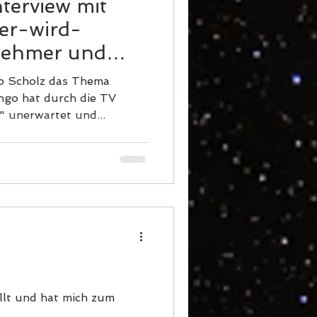
nterview mit
er-wird-
lnehmer und
gründer
go Scholz das Thema
ngo hat durch die TV
" unerwartet und...
ellt und hat mich zum